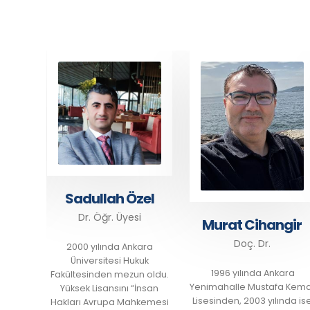
Sadullah Özel
Dr. Öğr. Üyesi
Murat Cihangir
Doç. Dr.
ın
2000 yılında Ankara
 İlk,
Üniversitesi Hukuk
1996 yılında Ankara
ini
Fakültesinden mezun oldu.
Yenimahalle Mustafa Kemal
2002
Yüksek Lisansını “İnsan
Lisesinden, 2003 yılında ise
tesi…
Hakları Avrupa Mahkemesi