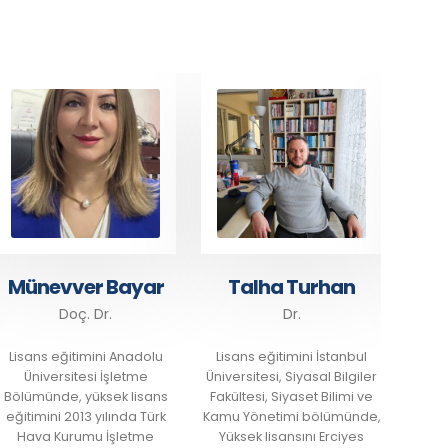
Münevver Bayar
Talha Turhan
Ab
Doç. Dr.
Dr.
Lisans eğitimini Anadolu
Lisans eğitimini İstanbul
Üniversitesi İşletme
Üniversitesi, Siyasal Bilgiler
Lisans
Bölümünde, yüksek lisans
Fakültesi, Siyaset Bilimi ve
Üniv
eğitimini 2013 yılında Türk
Kamu Yönetimi bölümünde,
Bölümü
Hava Kurumu İşletme
Yüksek lisansını Erciyes
ve 