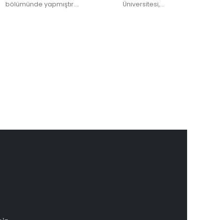
bölümünde yapmıştır….
Üniversitesi,…
Sak
Sosyol