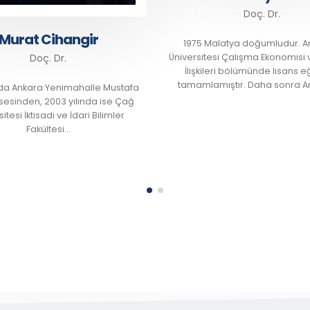
Doç. Dr.
Doç. Dr.
75 Malatya doğumludur. Anadolu
Doç. Dr. Semih Serkant Akt
sitesi Çalışma Ekonomisi ve Endüstri
doğumludur. Lisans eğiti
işkileri bölümünde lisans eğitimini
Üniversitesi İİBF Çalışma 
amlamıştır. Daha sonra Anadolu…
Endüstri…