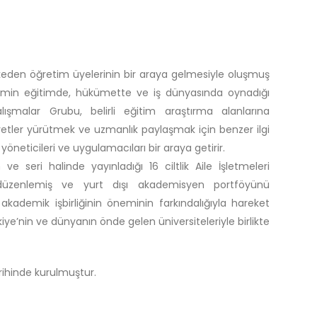
keden öğretim üyelerinin bir araya gelmesiyle oluşmuş
ilimin eğitimde, hükümette ve iş dünyasında oynadığı
şmalar Grubu, belirli eğitim araştırma alanlarına
iyetler yürütmek ve uzmanlık paylaşmak için benzer ilgi
yöneticileri ve uygulamacıları bir araya getirir.
e seri halinde yayınladığı 16 ciltlik Aile İşletmeleri
r düzenlemiş ve yurt dışı akademisyen portföyünü
akademik işbirliğinin öneminin farkındalığıyla hareket
e’nin ve dünyanın önde gelen üniversiteleriyle birlikte
ihinde kurulmuştur.