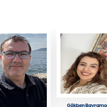
Gökben Bayramoğlu
Semih Serkant