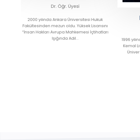
Murat Cihangir
si Hukuk
19
 Lisansını
Üniver
Doç. Dr.
çtihatları
İl
tam
1996 yılında Ankara Yenimahalle Mustafa
Kemal Lisesinden, 2003 yılında ise Çağ
Üniversitesi İktisadi ve İdari Bilimler
Fakültesi…