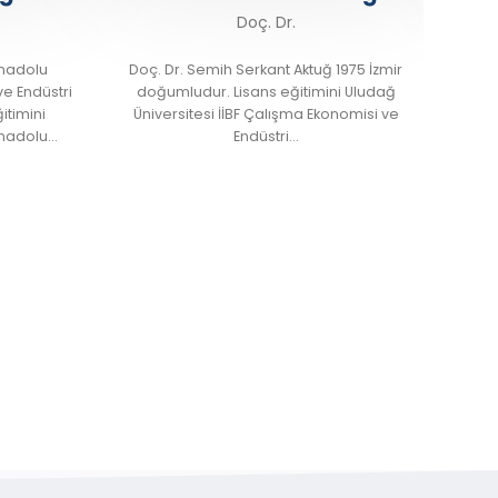
Doç. Dr.
uğ 1975 İzmir
Lisans eğitimini Anadolu Üniversitesi İşletme
Li
mini Uludağ
Bölümünde, yüksek lisans eğitimini 2013
Ekonomisi ve
yılında Türk Hava Kurumu İşletme
bölümünde yapmıştır….